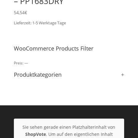
– PP1683DRY
54,54
€
Lieferzeit:
1-5 Werktage
Tage
WooCommerce Products Filter
Preis:
—
Produktkategorien
+
Sie sehen gerade einen Platzhalterinhalt von
ShopVote
. Um auf den eigentlichen Inhalt