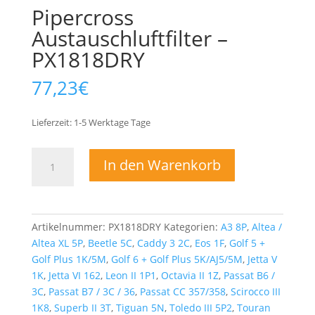
Pipercross
Austauschluftfilter –
PX1818DRY
77,23
€
Lieferzeit:
1-5 Werktage
Tage
Pipercross
In den Warenkorb
Austauschluftfilter
-
PX1818DRY
Menge
Artikelnummer:
PX1818DRY
Kategorien:
A3 8P
,
Altea /
Altea XL 5P
,
Beetle 5C
,
Caddy 3 2C
,
Eos 1F
,
Golf 5 +
Golf Plus 1K/5M
,
Golf 6 + Golf Plus 5K/AJ5/5M
,
Jetta V
1K
,
Jetta VI 162
,
Leon II 1P1
,
Octavia II 1Z
,
Passat B6 /
3C
,
Passat B7 / 3C / 36
,
Passat CC 357/358
,
Scirocco III
1K8
,
Superb II 3T
,
Tiguan 5N
,
Toledo III 5P2
,
Touran