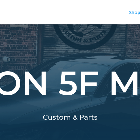
Sho
ON 5F 
Custom & Parts