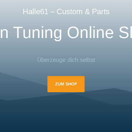
Halle61 – Custom & Parts
n Tuning Online 
Überzeuge dich selbst
ZUM SHOP