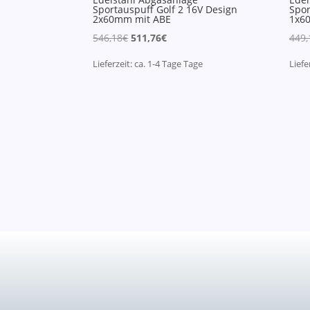
Sportauspuff Golf 2 16V Design
Spor
2x60mm mit ABE
1x6
Ursprünglicher
Aktueller
546,18
€
511,76
€
449,
Preis
Preis
Lieferzeit:
ca. 1-4 Tage
Tage
Liefe
war:
ist:
546,18€
511,76€.