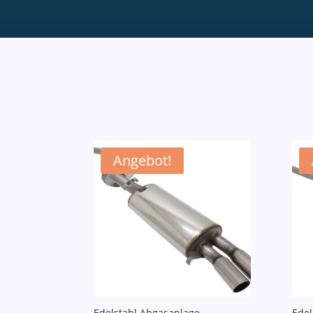
Angebot!
Edelstahl Abgasanlage
Edel