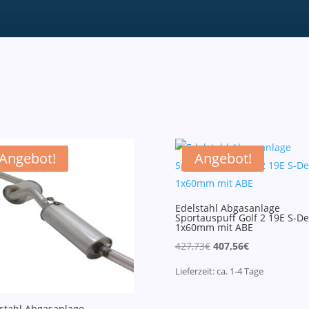
Angebot!
Angebot!
Edelstahl Abgasanlage
Sportauspuff Golf 2 19E S-De
1x60mm mit ABE
Ursprünglicher
Aktueller
427,73
€
407,56
€
Preis
Preis
Lieferzeit:
ca. 1-4
Tage
war:
ist:
427,73€
407,56€.
stahl Abgasanlage