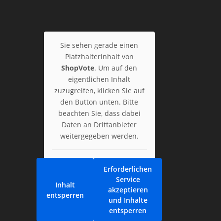
Sie sehen gerade einen
Platzhalterinhalt von
ShopVote
. Um auf den
eigentlichen Inhalt
zuzugreifen, klicken Sie auf
den Button unten. Bitte
beachten Sie, dass dabei
Daten an Drittanbieter
weitergegeben werden.
Erforderlichen
Service
Inhalt
akzeptieren
entsperren
und Inhalte
entsperren