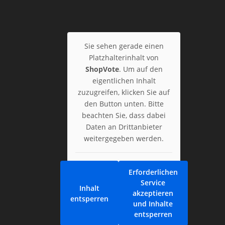
Sie sehen gerade einen
Platzhalterinhalt von
ShopVote
. Um auf den
eigentlichen Inhalt
zuzugreifen, klicken Sie auf
den Button unten. Bitte
beachten Sie, dass dabei
Daten an Drittanbieter
weitergegeben werden.
Erforderlichen
Service
Inhalt
akzeptieren
entsperren
und Inhalte
entsperren