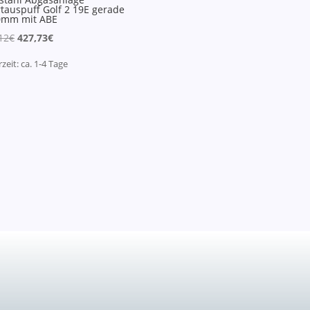
tauspuff Golf 2 19E gerade
0mm mit ABE
Ursprünglicher
Aktueller
12
€
427,73
€
Preis
Preis
rzeit:
ca. 1-4
Tage
war:
ist:
449,12€
427,73€.