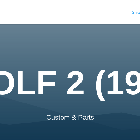
Sh
LF 2 (1
Custom & Parts