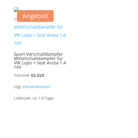
Angebot!
Sport Vorschalldämpfer
Mittelschalldämpfer für
VW Lupo + Seat Arosa 1.4
16V
Ursprünglicher
Aktueller
103,99
€
92,02
€
Preis
Preis
zzgl.
Versandkosten
war:
ist:
Lieferzeit:
ca. 1-4
Tage
103,99€
92,02€.