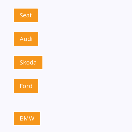
Seat
Audi
Skoda
Ford
BMW