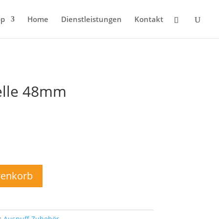
op
Home
Dienstleistungen
Kontakt
elle 48mm
renkorb
:
Auspuff Zubehör