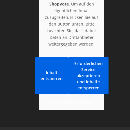
ShopVote
. Um auf den
eigentlichen Inhalt
zuzugreifen, klicken Sie auf
den Button unten. Bitte
beachten Sie, dass dabei
Daten an Drittanbieter
weitergegeben werden.
Erforderlichen
Service
Inhalt
akzeptieren
entsperren
und Inhalte
entsperren
Weitere Informationen