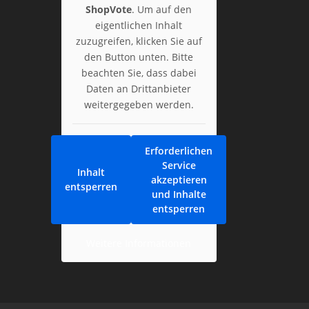
ShopVote
. Um auf den
eigentlichen Inhalt
zuzugreifen, klicken Sie auf
den Button unten. Bitte
beachten Sie, dass dabei
Daten an Drittanbieter
weitergegeben werden.
Erforderlichen
Service
Inhalt
akzeptieren
entsperren
und Inhalte
entsperren
Weitere Informationen