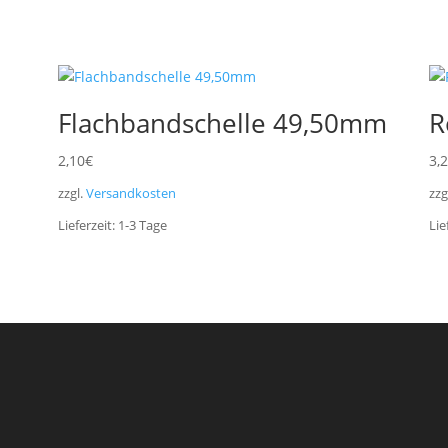
Flachbandschelle 49,50mm
R
2,10
€
3,
zzgl.
Versandkosten
zzg
Lieferzeit:
1-3
Tage
Lie