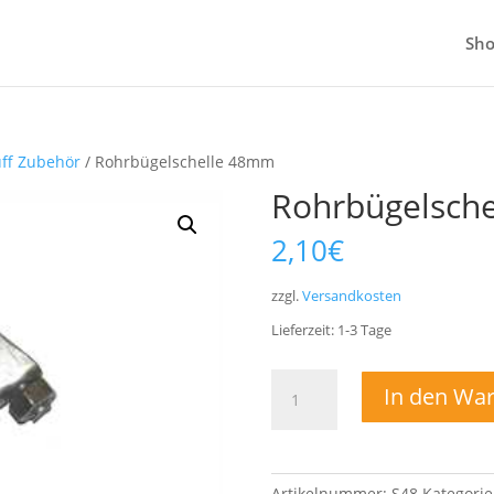
Sh
ff Zubehör
/ Rohrbügelschelle 48mm
Rohrbügelsch
2,10
€
zzgl.
Versandkosten
Lieferzeit:
1-3
Tage
Rohrbügelschelle
In den Wa
48mm
Menge
Artikelnummer:
S48
Kategorie