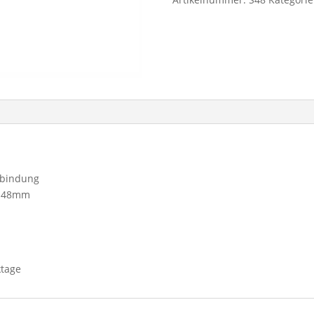
rbindung
. 48mm
ktage