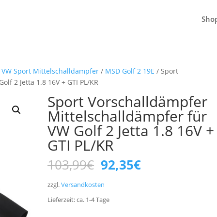
Sho
/
VW Sport Mittelschalldämpfer
/
MSD Golf 2 19E
/ Sport
lf 2 Jetta 1.8 16V + GTI PL/KR
Sport Vorschalldämpfer
Mittelschalldämpfer für
VW Golf 2 Jetta 1.8 16V +
GTI PL/KR
Ursprünglicher
Aktueller
103,99
€
92,35
€
Preis
Preis
war:
ist:
zzgl.
Versandkosten
103,99€
92,35€.
Lieferzeit:
ca. 1-4
Tage