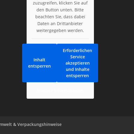
zuzugreifen, klicken Sie auf
den Button unten. Bitte
beachten Sie, dass dabei
Daten an Drittanbieter
weitergegeben werden.
Erforderlichen
Service
Inhalt
akzeptieren
entsperren
und Inhalte
entsperren
Weitere Informationen
mwelt & Verpackungshinweise