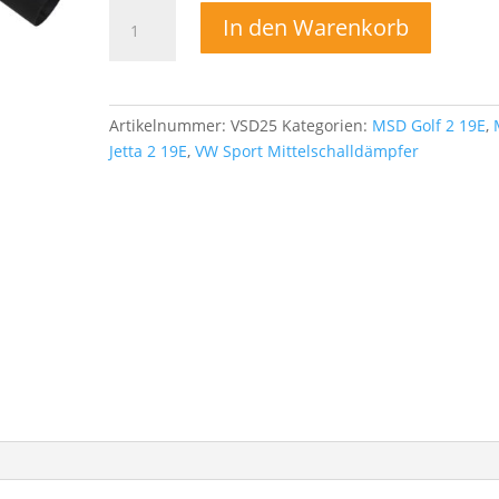
Sport
In den Warenkorb
Vorschalldämpfer
Mittelschalldämpfer
für
VW
Artikelnummer:
VSD25
Kategorien:
MSD Golf 2 19E
,
Golf
Jetta 2 19E
,
VW Sport Mittelschalldämpfer
2
Jetta
1.8
16V
+
GTI
PL/KR
Menge