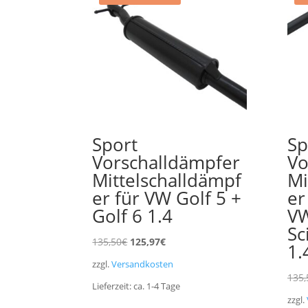
Sport
Sp
Vorschalldämpfer
Vo
Mittelschalldämpf
Mi
er für VW Golf 5 +
er
Golf 6 1.4
VW
Sc
Ursprünglicher
Aktueller
135,50
€
125,97
€
1.
Preis
Preis
zzgl.
Versandkosten
war:
ist:
135,
Lieferzeit:
ca. 1-4
Tage
135,50€
125,97€.
zzgl.