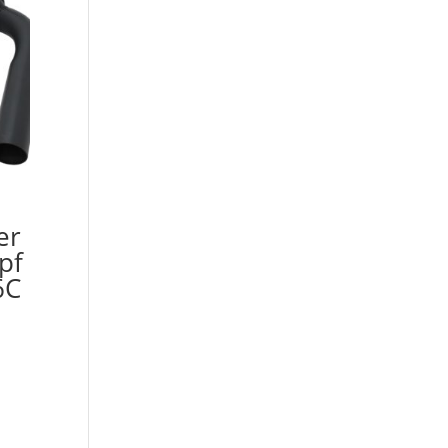
er
pf
6C