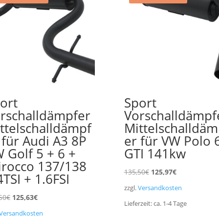
ort
Sport
rschalldämpfer
Vorschalldämpf
ttelschalldämpf
Mittelschalldäm
 für Audi A3 8P
er für VW Polo 
 Golf 5 + 6 +
GTI 141kw
irocco 137/138
Ursprünglicher
Aktueller
135,50
€
125,97
€
4TSI + 1.6FSI
Preis
Preis
zzgl.
Versandkosten
war:
ist:
Ursprünglicher
Aktueller
50
€
125,63
€
Lieferzeit:
ca. 1-4
Tage
135,50€
125,97€.
Preis
Preis
Versandkosten