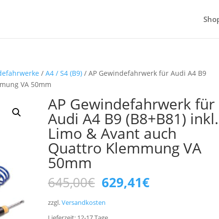
Sho
defahrwerke
/
A4 / S4 (B9)
/ AP Gewindefahrwerk für Audi A4 B9
lemmung VA 50mm
AP Gewindefahrwerk für
Audi A4 B9 (B8+B81) inkl.
Limo & Avant auch
Quattro Klemmung VA
50mm
Ursprünglicher
Aktueller
645,00
€
629,41
€
Preis
Preis
war:
ist:
zzgl.
Versandkosten
645,00€
629,41€.
Lieferzeit:
12-17
Tage