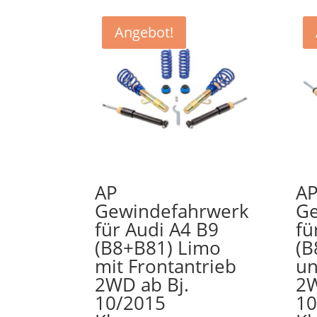
Angebot!
AP
A
Gewindefahrwerk
Ge
für Audi A4 B9
fü
(B8+B81) Limo
(B
mit Frontantrieb
un
2WD ab Bj.
2W
10/2015
1