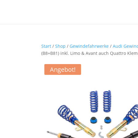
Start
/
Shop
/
Gewindefahrwerke
/
Audi Gewin
(B8+B81) inkl. Limo & Avant auch Quattro K
Angebot!