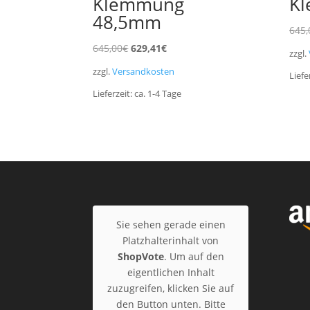
Klemmung
K
48,5mm
645,
Ursprünglicher
Aktueller
645,00
€
629,41
€
zzgl.
Preis
Preis
zzgl.
Versandkosten
Liefe
war:
ist:
Lieferzeit:
ca. 1-4
Tage
645,00€
629,41€.
Sie sehen gerade einen
Platzhalterinhalt von
ShopVote
. Um auf den
eigentlichen Inhalt
zuzugreifen, klicken Sie auf
den Button unten. Bitte