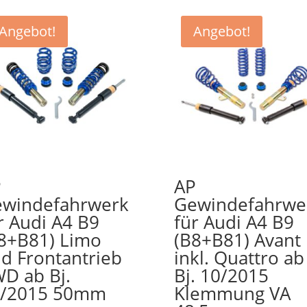
Angebot!
Angebot!
P
AP
windefahrwerk
Gewindefahrwe
r Audi A4 B9
für Audi A4 B9
8+B81) Limo
(B8+B81) Avant
d Frontantrieb
inkl. Quattro ab
D ab Bj.
Bj. 10/2015
0/2015 50mm
Klemmung VA