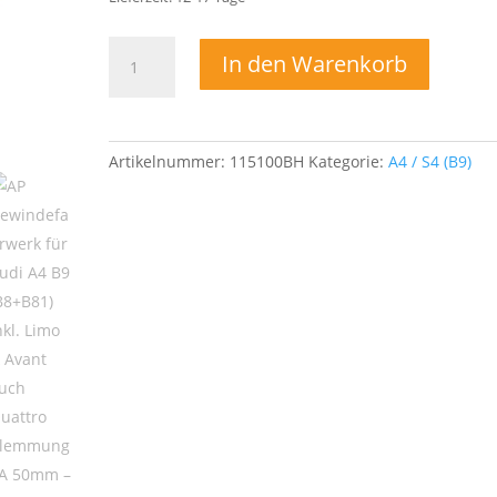
AP
In den Warenkorb
Gewindefahrwerk
für
Audi
A4
Artikelnummer:
115100BH
Kategorie:
A4 / S4 (B9)
B9
(B8+B81)
inkl.
Limo
&
Avant
auch
Quattro
Klemmung
VA
50mm
Menge