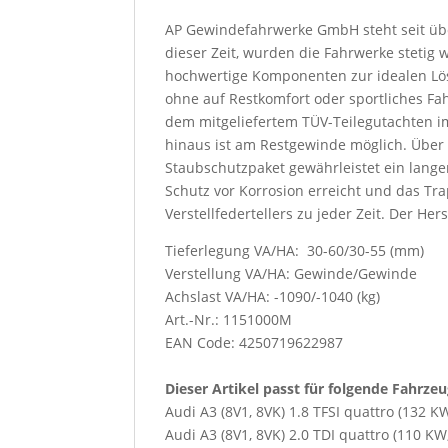
AP Gewindefahrwerke GmbH steht seit übe
dieser Zeit, wurden die Fahrwerke stetig
hochwertige Komponenten zur idealen Lösu
ohne auf Restkomfort oder sportliches Fa
dem mitgeliefertem TÜV-Teilegutachten im
hinaus ist am Restgewinde möglich. Über
Staubschutzpaket gewährleistet ein lang
Schutz vor Korrosion erreicht und das Tra
Verstellfedertellers zu jeder Zeit. Der Her
Tieferlegung VA/HA: 30-60/30-55 (mm)
Verstellung VA/HA: Gewinde/Gewinde
Achslast VA/HA: -1090/-1040 (kg)
Art.-Nr.: 1151000M
EAN Code: 4250719622987
Dieser Artikel passt für folgende Fahrze
Audi A3 (8V1, 8VK) 1.8 TFSI quattro (132 K
Audi A3 (8V1, 8VK) 2.0 TDI quattro (110 KW