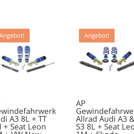
Angebot!
Angebot!
P
AP
windefahrwerk
Gewindefahrwe
di A3 8L + TT
Allrad Audi A3 
 + Seat Leon
S3 8L + Seat Le