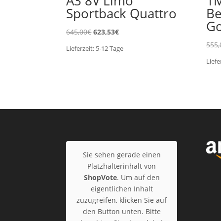
A3 8V Limo
1
Sportback Quattro
Be
Go
Ursprünglicher
Aktueller
645,00
€
623,53
€
Preis
Preis
555,
Lieferzeit:
5-12
Tage
war:
ist:
Liefe
645,00€
623,53€.
Sie sehen gerade einen
Platzhalterinhalt von
ShopVote
. Um auf den
eigentlichen Inhalt
zuzugreifen, klicken Sie auf
den Button unten. Bitte