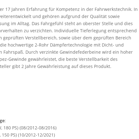
r 17 Jahren Erfahrung für Kompetenz in der Fahrwerkstechnik. In
 weiterentwickelt und gehören aufgrund der Qualität sowie
ng im Alltag. Das Fahrgefühl steht an oberster Stelle und dies
hrverhalten zu verzichten. Individuelle Tieferlegung entsprechend
 geprüften Verstellbereich, sowie über dem geprüften Bereich
 die hochwertige 2-Rohr Dämpfertechnologie mit Dicht- und
en Fahrspaß. Durch verzinkte Gewindefederbeine wird ein hoher
pez-Gewinde gewährleistet, die beste Verstellbarkeit des
steller gibt 2 Jahre Gewährleistung auf dieses Produkt.
uge
:
W, 180 PS) (08/2012-08/2016)
, 150 PS) (10/2012-12/2021)