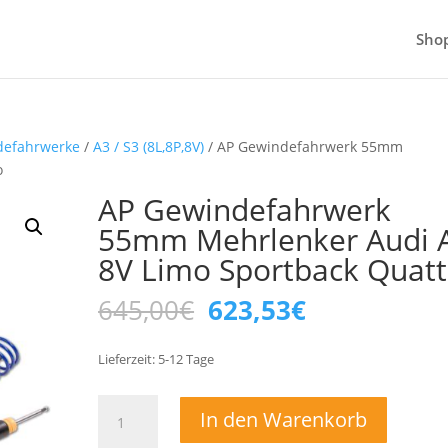
Sho
defahrwerke
/
A3 / S3 (8L,8P,8V)
/ AP Gewindefahrwerk 55mm
o
AP Gewindefahrwerk
55mm Mehrlenker Audi 
8V Limo Sportback Quatt
Ursprünglicher
Aktueller
645,00
€
623,53
€
Preis
Preis
war:
ist:
Lieferzeit:
5-12
Tage
645,00€
623,53€.
AP
In den Warenkorb
Gewindefahrwerk