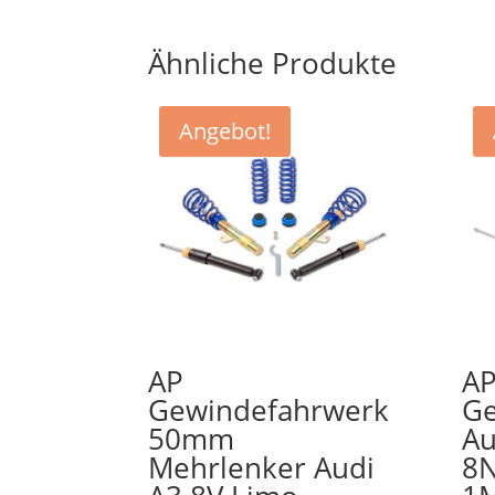
Ähnliche Produkte
Angebot!
AP
A
Gewindefahrwerk
Ge
50mm
Au
Mehrlenker Audi
8N