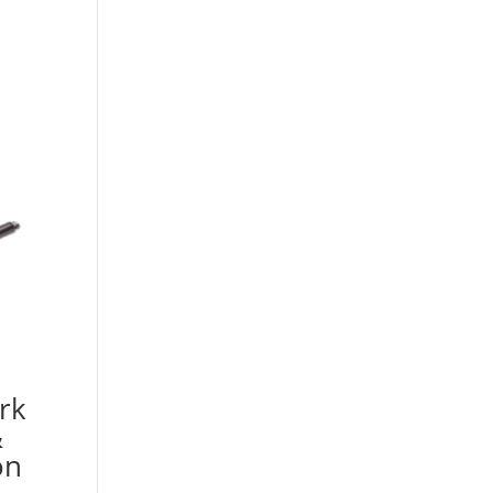
rk
&
on