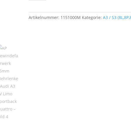
55mm
Mehrlenker
Audi
Artikelnummer:
1151000M
Kategorie:
A3 / S3 (8L,8P,
A3
8V
Limo
Sportback
Quattro
Menge