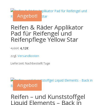
Angebot!
Reifen & Räder Applikator
Pad für Reifengel und
Reifenpflege Yellow Star
Ursprünglicher
Aktueller
4,66
€
4,12
€
Preis
Preis
zzgl.
Versandkosten
war:
ist:
Lieferzeit:
Nachbestellt
Tage
4,66€
4,12€.
Angebot!
Reifen – und Kunststoffgel
Liquid Elements – Back in