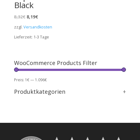
Black
Ursprünglicher
Aktueller
8,32
€
8,19
€
Preis
Preis
zzgl.
Versandkosten
war:
ist:
Lieferzeit:
1-3
Tage
8,32€
8,19€.
WooCommerce Products Filter
Preis:
1€
—
1.096€
Produktkategorien
+