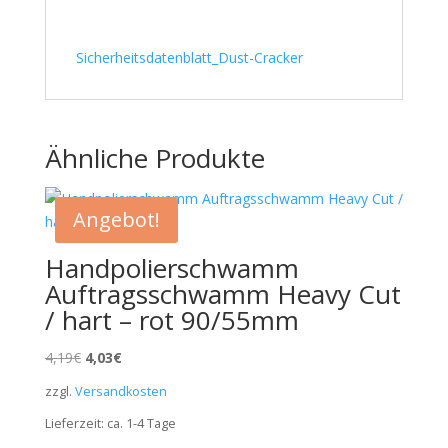
Sicherheitsdatenblatt_Dust-Cracker
Ähnliche Produkte
Angebot!
Handpolierschwamm
Auftragsschwamm Heavy Cut
/ hart – rot 90/55mm
Ursprünglicher
Aktueller
4,19
€
4,03
€
Preis
Preis
zzgl.
Versandkosten
war:
ist:
Lieferzeit:
ca. 1-4
Tage
4,19€
4,03€.