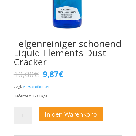
Felgenreiniger schonend
Liquid Elements Dust
Cracker
Ursprünglicher
Aktueller
10,00
€
9,87
€
Preis
Preis
war:
ist:
zzgl.
Versandkosten
10,00€
9,87€.
Lieferzeit:
1-3
Tage
Felgenreiniger
In den Warenkorb
schonend
Liquid
Elements