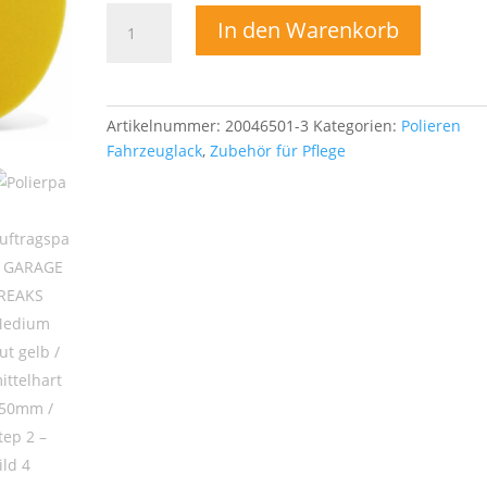
Polierpad
In den Warenkorb
Auftragspad
GARAGE
FREAKS
Medium
Artikelnummer:
20046501-3
Kategorien:
Polieren
Cut
Fahrzeuglack
,
Zubehör für Pflege
gelb
/
mittelhart
150mm
/
Step
2
Menge