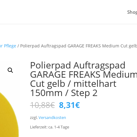
Sho
r Pflege
/ Polierpad Auftragspad GARAGE FREAKS Medium Cut gelb
Polierpad Auftragspad
GARAGE FREAKS Mediu
Cut gelb / mittelhart
150mm / Step 2
Ursprünglicher
Aktueller
10,88
€
8,31
€
Preis
Preis
war:
ist:
zzgl.
Versandkosten
10,88€
8,31€.
Lieferzeit:
ca. 1-4
Tage