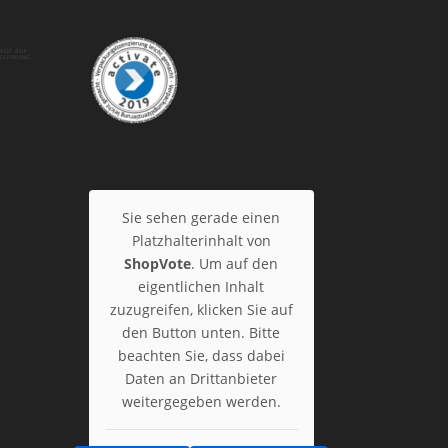
Sie sehen gerade einen
Platzhalterinhalt von
ShopVote
. Um auf den
eigentlichen Inhalt
zuzugreifen, klicken Sie auf
den Button unten. Bitte
beachten Sie, dass dabei
Daten an Drittanbieter
weitergegeben werden.