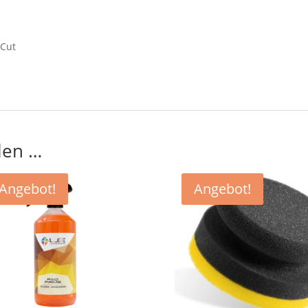
 Cut
len …
Angebot!
Angebot!