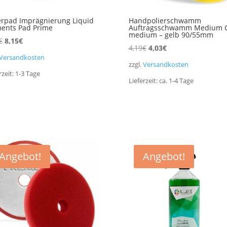
erpad Imprägnierung Liquid
Handpolierschwamm
ents Pad Prime
Auftragsschwamm Medium C
medium – gelb 90/55mm
Ursprünglicher
Aktueller
€
8,15
€
Ursprünglicher
Aktueller
4,19
€
4,03
€
Preis
Preis
Versandkosten
Preis
Preis
war:
ist:
zzgl.
Versandkosten
war:
ist:
rzeit:
1-3
Tage
8,32€
8,15€.
Lieferzeit:
ca. 1-4
Tage
4,19€
4,03€.
Angebot!
Angebot!