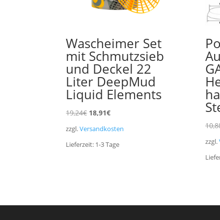
Wascheimer Set
Po
mit Schmutzsieb
Au
und Deckel 22
G
Liter DeepMud
He
Liquid Elements
ha
St
Ursprünglicher
Aktueller
19,24
€
18,91
€
Preis
Preis
10,8
zzgl.
Versandkosten
war:
ist:
zzgl.
Lieferzeit:
1-3
Tage
19,24€
18,91€.
Liefe