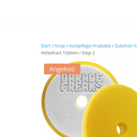
Start
/
Shop
/
Autopflege-Produkte
/
Zubehör fü
mittelhart 150mm / Step 2
Angebot!