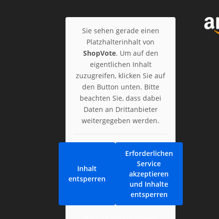
Sie sehen gerade einen
Platzhalterinhalt von
ShopVote
. Um auf den
eigentlichen Inhalt
zuzugreifen, klicken Sie auf
den Button unten. Bitte
beachten Sie, dass dabei
Daten an Drittanbieter
weitergegeben werden.
Erforderlichen
Service
Inhalt
akzeptieren
entsperren
und Inhalte
entsperren
Weitere Informationen