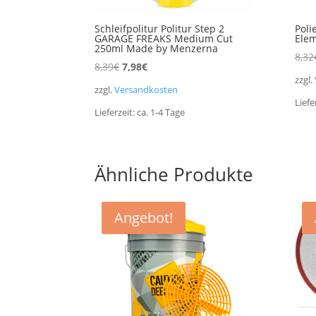
Schleifpolitur Politur Step 2
Poli
GARAGE FREAKS Medium Cut
Elem
250ml Made by Menzerna
8,32
Ursprünglicher
Aktueller
8,39
€
7,98
€
zzgl.
Preis
Preis
zzgl.
Versandkosten
war:
ist:
Liefe
Lieferzeit:
ca. 1-4
Tage
8,39€
7,98€.
Ähnliche Produkte
Angebot!