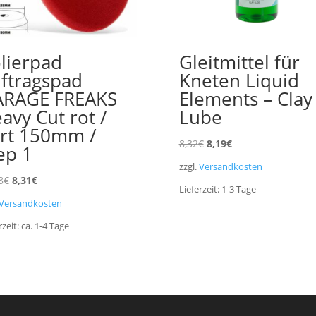
lierpad
Gleitmittel für
ftragspad
Kneten Liquid
ARAGE FREAKS
Elements – Clay
avy Cut rot /
Lube
rt 150mm /
Ursprünglicher
Aktueller
8,32
€
8,19
€
ep 1
Preis
Preis
zzgl.
Versandkosten
war:
ist:
Ursprünglicher
Aktueller
8
€
8,31
€
Lieferzeit:
1-3
Tage
8,32€
8,19€.
Preis
Preis
Versandkosten
war:
ist:
rzeit:
ca. 1-4
Tage
10,88€
8,31€.