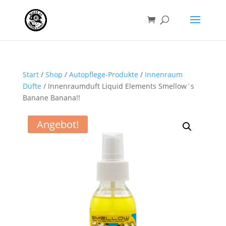
Start
/
Shop
/
Autopflege-Produkte
/
Innenraum
Düfte
/ Innenraumduft Liquid Elements Smellow´s
Banane Banana!!
Angebot!