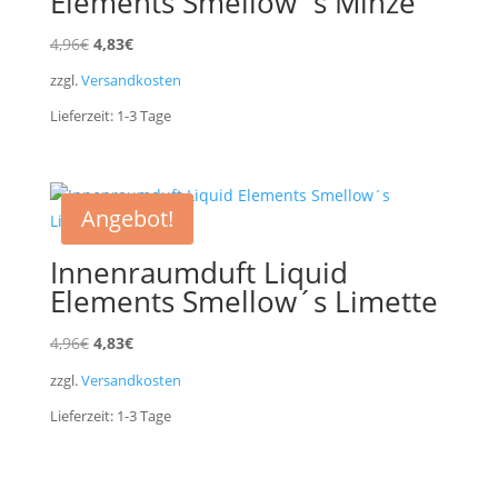
Elements Smellow´s Minze
Ursprünglicher
Aktueller
4,96
€
4,83
€
Preis
Preis
zzgl.
Versandkosten
war:
ist:
Lieferzeit:
1-3
Tage
4,96€
4,83€.
Angebot!
Innenraumduft Liquid
Elements Smellow´s Limette
Ursprünglicher
Aktueller
4,96
€
4,83
€
Preis
Preis
zzgl.
Versandkosten
war:
ist:
Lieferzeit:
1-3
Tage
4,96€
4,83€.