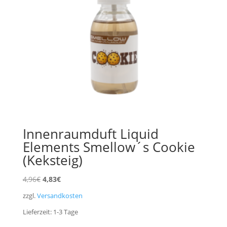
Innenraumduft Liquid
Elements Smellow´s Cookie
(Keksteig)
Ursprünglicher
Aktueller
4,96
€
4,83
€
Preis
Preis
zzgl.
Versandkosten
war:
ist:
Lieferzeit:
1-3
Tage
4,96€
4,83€.