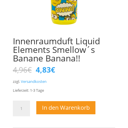
Innenraumduft Liquid
Elements Smellow´s
Banane Banana!!
Ursprünglicher
Aktueller
4,96
€
4,83
€
Preis
Preis
war:
ist:
zzgl.
Versandkosten
4,96€
4,83€.
Lieferzeit:
1-3
Tage
Innenraumduft
In den Warenkorb
Liquid
Elements
Smellow