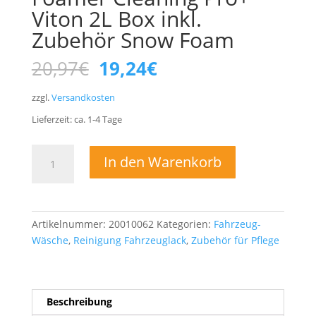
Viton 2L Box inkl.
Zubehör Snow Foam
Ursprünglicher
Aktueller
20,97
€
19,24
€
Preis
Preis
war:
ist:
zzgl.
Versandkosten
20,97€
19,24€.
Lieferzeit:
ca. 1-4
Tage
Kwazar
In den Warenkorb
Venus
Super
Foamer
Cleaning
Artikelnummer:
20010062
Kategorien:
Fahrzeug-
Pro+
Wäsche
,
Reinigung Fahrzeuglack
,
Zubehör für Pflege
Viton
2L
Box
inkl.
Beschreibung
Zubehör