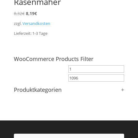
Rasenmäher
Ursprünglicher
Aktueller
8,32
€
8,19
€
Preis
Preis
zzgl.
Versandkosten
war:
ist:
Lieferzeit:
1-3
Tage
8,32€
8,19€.
WooCommerce Products Filter
Produktkategorien
+