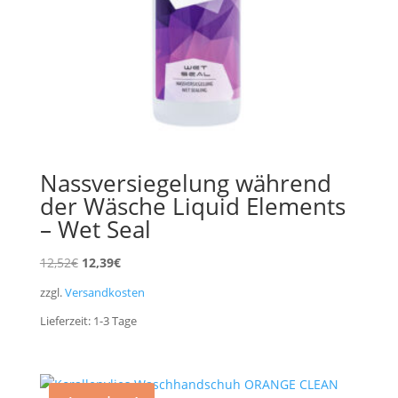
Nassversiegelung während
der Wäsche Liquid Elements
– Wet Seal
Ursprünglicher
Aktueller
12,52
€
12,39
€
Preis
Preis
zzgl.
Versandkosten
war:
ist:
Lieferzeit:
1-3
Tage
12,52€
12,39€.