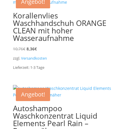
Angebot!
Korallenvlies
Waschhandschuh ORANGE
CLEAN mit hoher
Wasseraufnahme
Ursprünglicher
Aktueller
10,76
€
8,36
€
Preis
Preis
zzgl.
Versandkosten
war:
ist:
Lieferzeit:
1-3
Tage
10,76€
8,36€.
Angebot!
Autoshampoo
Waschkonzentrat Liquid
Elements Pearl Rain –