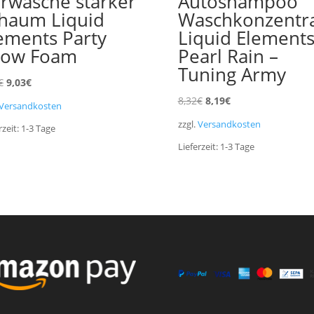
rwäsche starker
Autoshampoo
haum Liquid
Waschkonzentr
ements Party
Liquid Element
now Foam
Pearl Rain –
Tuning Army
Ursprünglicher
Aktueller
€
9,03
€
Preis
Preis
Ursprünglicher
Aktueller
8,32
€
8,19
€
Versandkosten
war:
ist:
Preis
Preis
zzgl.
Versandkosten
rzeit:
1-3
Tage
9,16€
9,03€.
war:
ist:
Lieferzeit:
1-3
Tage
8,32€
8,19€.