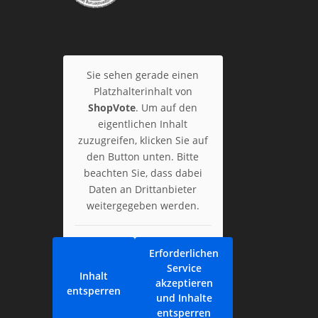
Sie sehen gerade einen
Platzhalterinhalt von
ShopVote
. Um auf den
eigentlichen Inhalt
zuzugreifen, klicken Sie auf
den Button unten. Bitte
beachten Sie, dass dabei
Daten an Drittanbieter
weitergegeben werden.
Erforderlichen
Service
Inhalt
akzeptieren
entsperren
und Inhalte
entsperren