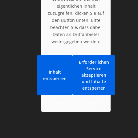
eigentlichen Inhalt
zuzugreifen, klicken Sie auf
den Button unten. Bitte
beachten Sie, dass dabei
Daten an Drittanbieter
weitergegeben werden.
Erforderlichen
Service
Inhalt
akzeptieren
entsperren
und Inhalte
entsperren
Weitere Informationen