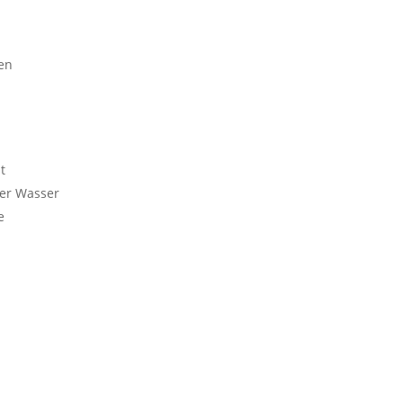
en
t
ter Wasser
e