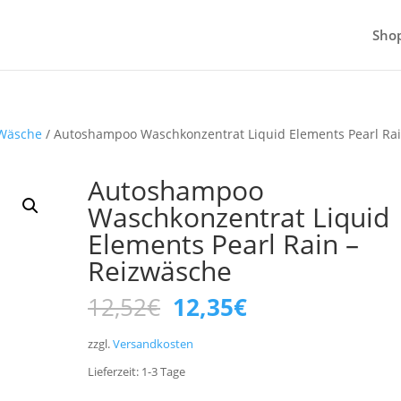
Sho
Wäsche
/ Autoshampoo Waschkonzentrat Liquid Elements Pearl Rai
Autoshampoo
Waschkonzentrat Liquid
Elements Pearl Rain –
Reizwäsche
Ursprünglicher
Aktueller
12,52
€
12,35
€
Preis
Preis
war:
ist:
zzgl.
Versandkosten
12,52€
12,35€.
Lieferzeit:
1-3
Tage