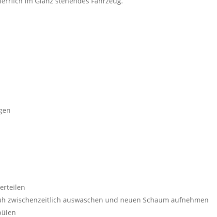
 herrlich im Glanz stehendes Fahrzeug.
gen
erteilen
huh zwischenzeitlich auswaschen und neuen Schaum aufnehmen
pülen