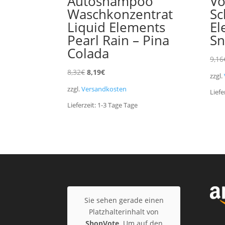
Autoshampoo
Vo
Waschkonzentrat
Sc
Liquid Elements
El
Pearl Rain – Pina
S
Colada
9,16
Ursprünglicher
Aktueller
8,32
€
8,19
€
zzgl.
Preis
Preis
zzgl.
Versandkosten
Liefe
war:
ist:
Lieferzeit:
1-3 Tage
Tage
8,32€
8,19€.
Sie sehen gerade einen
Platzhalterinhalt von
ShopVote
. Um auf den