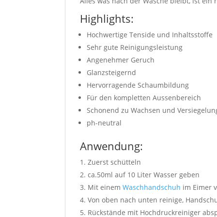
Alles was nach der Wäsche bleibt, ist ein
Highlights:
Hochwertige Tenside und Inhaltsstoffe
Sehr gute Reinigungsleistung
Angenehmer Geruch
Glanzsteigernd
Hervorragende Schaumbildung
Für den kompletten Aussenbereich
Schonend zu Wachsen und Versiegelun
ph-neutral
Anwendung:
Zuerst schütteln
ca.50ml auf 10 Liter Wasser geben
Mit einem
Waschhandschuh
im Eimer v
Von oben nach unten reinige, Handsc
Rückstände mit Hochdruckreiniger abs