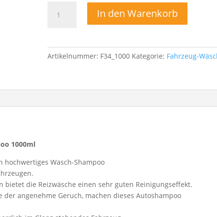
Autoshampoo
In den Warenkorb
Waschkonzentrat
Liquid
Elements
Pearl
Artikelnummer:
F34_1000
Kategorie:
Fahrzeug-Wäsc
Rain
–
Reizwäsche
Menge
poo 1000ml
ein hochwertiges Wasch-Shampoo
ahrzeugen.
n bietet die Reizwäsche einen sehr guten Reinigungseffekt.
ie der angenehme Geruch, machen dieses Autoshampoo