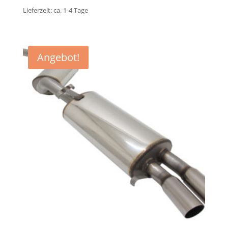
Preis
Preis
Lieferzeit:
ca. 1-4
Tage
war:
ist:
427,73€
407,56€.
Angebot!