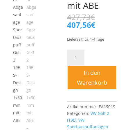
mit ABE
Ursprüng
427,73
€
Preis
Aktueller
407,56
€
war:
Preis
427,73€
ist:
Lieferzeit:
ca. 1-4
Tage
407,56€.
Edelstahl
Abgasanlage
Sportauspuff
In den
Golf
2
Warenkorb
19E
S-
Design
1x60mm
Artikelnummer:
EA1901S
mit
Kategorien:
VW Golf 2
ABE
(19E)
,
VW
Menge
Sportauspuffanlagen