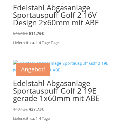
Edelstahl Abgasanlage
Sportauspuff Golf 2 16V
Design 2x60mm mit ABE
Ursprünglicher
Aktueller
546,18
€
511,76
€
Preis
Preis
Lieferzeit:
ca. 1-4 Tage
Tage
war:
ist:
546,18€
511,76€.
Angebot!
Edelstahl Abgasanlage
Sportauspuff Golf 2 19E
gerade 1x60mm mit ABE
Ursprünglicher
Aktueller
449,12
€
427,73
€
Preis
Preis
Lieferzeit:
ca. 1-4
Tage
war:
ist:
449,12€
427,73€.