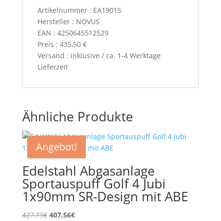
Artikelnummer : EA1901S
Hersteller : NOVUS
EAN : 4250645512529
Preis : 435,50 €
Versand : inklusive / ca. 1-4 Werktage
Lieferzeit
Ähnliche Produkte
Angebot!
Edelstahl Abgasanlage
Sportauspuff Golf 4 Jubi
1x90mm SR-Design mit ABE
Ursprünglicher
Aktueller
427,73
€
407,56
€