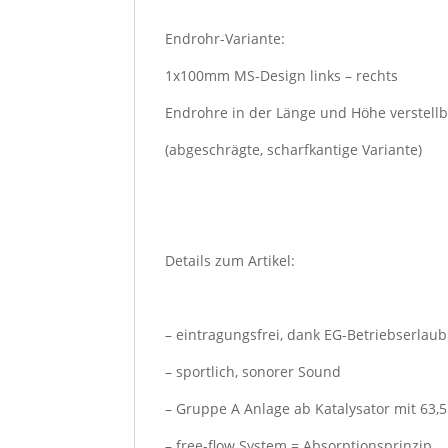
Endrohr-Variante:
1x100mm MS-Design links – rechts
Endrohre in der Länge und Höhe verstell
(abgeschrägte, scharfkantige Variante)
Details zum Artikel:
– eintragungsfrei, dank EG-Betriebserlau
– sportlich, sonorer Sound
– Gruppe A Anlage ab Katalysator mit 6
– free-flow System = Absorptionsprinzip