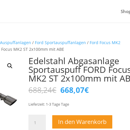
Sho
-Auspuffanlagen
/
Ford Sportauspuffanlagen
/
Ford Focus MK2
D Focus MK2 ST 2x100mm mit ABE
Edelstahl Abgasanlage
Sportauspuff FORD Focu
MK2 ST 2x100mm mit A
Ursprünglicher
Aktueller
688,24
€
668,07
€
Preis
Preis
war:
ist:
Lieferzeit:
1-3 Tage
Tage
688,24€
668,07€.
Edelstahl
In den Warenkorb
Abgasanlage