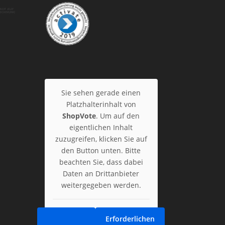
Sie sehen gerade einen
Platzhalterinhalt von
ShopVote
. Um auf den
eigentlichen Inhalt
zuzugreifen, klicken Sie auf
den Button unten. Bitte
beachten Sie, dass dabei
Daten an Drittanbieter
weitergegeben werden.
Erforderlichen