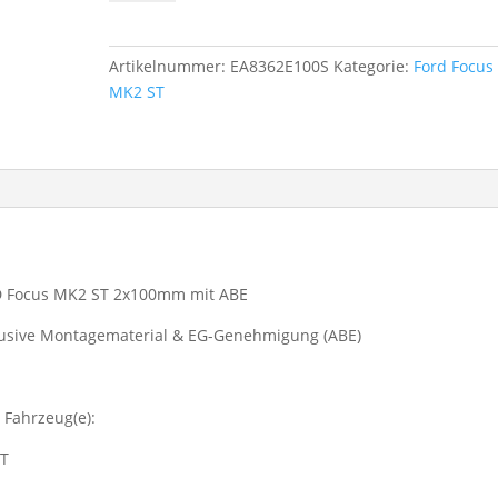
Sportauspuff
FORD
Focus
Artikelnummer:
EA8362E100S
Kategorie:
Ford Focus
MK2
MK2 ST
ST
2x100mm
mit
ABE
Menge
RD Focus MK2 ST 2x100mm mit ABE
klusive Montagematerial & EG-Genehmigung (ABE)
 Fahrzeug(e):
 T