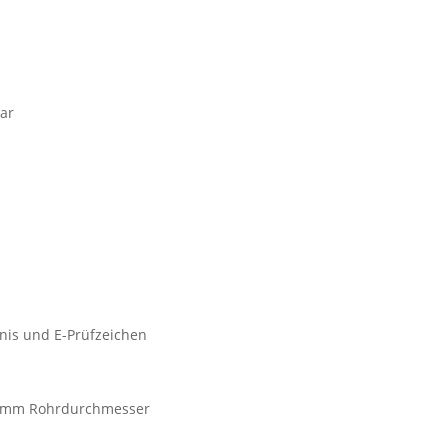
bar
bnis und E-Prüfzeichen
3,5mm Rohrdurchmesser