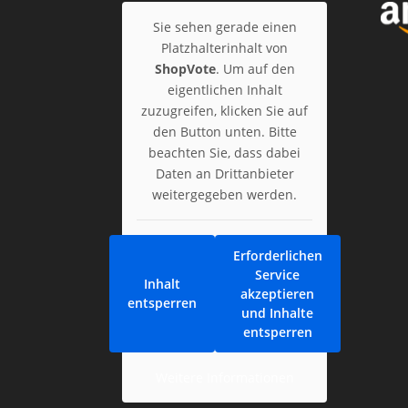
Sie sehen gerade einen
Platzhalterinhalt von
ShopVote
. Um auf den
eigentlichen Inhalt
zuzugreifen, klicken Sie auf
den Button unten. Bitte
beachten Sie, dass dabei
Daten an Drittanbieter
weitergegeben werden.
Erforderlichen
Service
Inhalt
akzeptieren
entsperren
und Inhalte
entsperren
Weitere Informationen