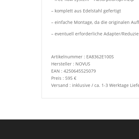
– komplett aus Edelstahl gefertigt
– einfache Montage, da die originalen 
– eventuell erforderliche Adapter/Reduz
Artikelnummer : EA8362E100S
Hersteller : NOVUS
EAN : 4250645525079
Preis : 595 €
Versand : inklusive / ca. 1-3 Werktage Lief