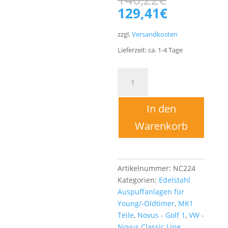
Preis
Aktueller
129,41
€
war:
Preis
146,22€
ist:
zzgl.
Versandkosten
129,41€.
Lieferzeit:
ca. 1-4
Tage
Vorschalldämpfer
VSD
Edelstahl
In den
für
Golf
Warenkorb
1
Cabrio
1.8
2H
Artikelnummer:
NC224
Typ
Kategorien:
Edelstahl
155
Auspuffanlagen für
Menge
Young/-Oldtimer
,
MK1
Teile
,
Novus - Golf 1
,
VW -
Novus Classic Line