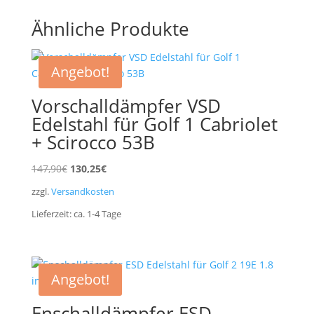
Ähnliche Produkte
Angebot!
Vorschalldämpfer VSD
Edelstahl für Golf 1 Cabriolet
+ Scirocco 53B
Ursprünglicher
Aktueller
147,90
€
130,25
€
Preis
Preis
zzgl.
Versandkosten
war:
ist:
Lieferzeit:
ca. 1-4
Tage
147,90€
130,25€.
Angebot!
Enschalldämpfer ESD