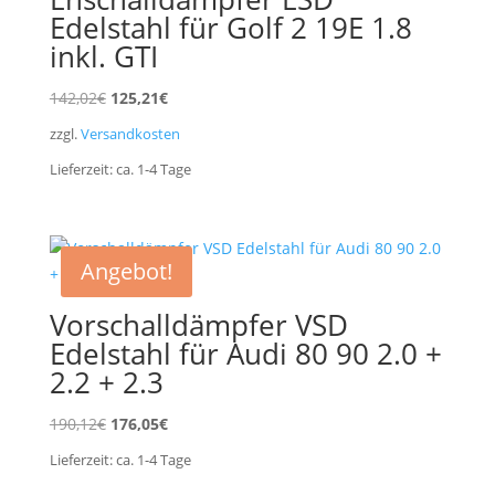
Edelstahl für Golf 2 19E 1.8
inkl. GTI
Ursprünglicher
Aktueller
142,02
€
125,21
€
Preis
Preis
zzgl.
Versandkosten
war:
ist:
Lieferzeit:
ca. 1-4
Tage
142,02€
125,21€.
Angebot!
Vorschalldämpfer VSD
Edelstahl für Audi 80 90 2.0 +
2.2 + 2.3
Ursprünglicher
Aktueller
190,12
€
176,05
€
Preis
Preis
Lieferzeit:
ca. 1-4
Tage
war:
ist: