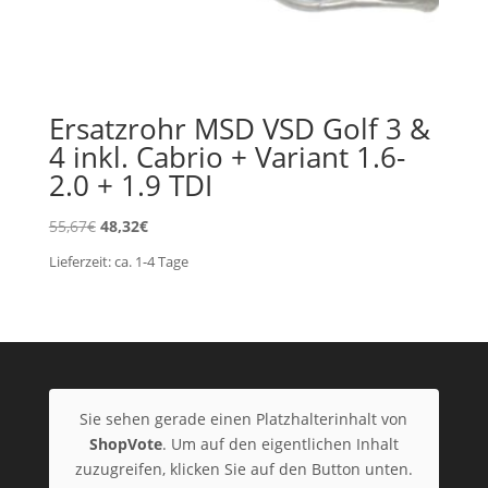
Ersatzrohr MSD VSD Golf 3 &
4 inkl. Cabrio + Variant 1.6-
2.0 + 1.9 TDI
Ursprünglicher
Aktueller
55,67
€
48,32
€
Preis
Preis
Lieferzeit:
ca. 1-4
Tage
war:
ist:
55,67€
48,32€.
Sie sehen gerade einen Platzhalterinhalt von
ShopVote
. Um auf den eigentlichen Inhalt
zuzugreifen, klicken Sie auf den Button unten.