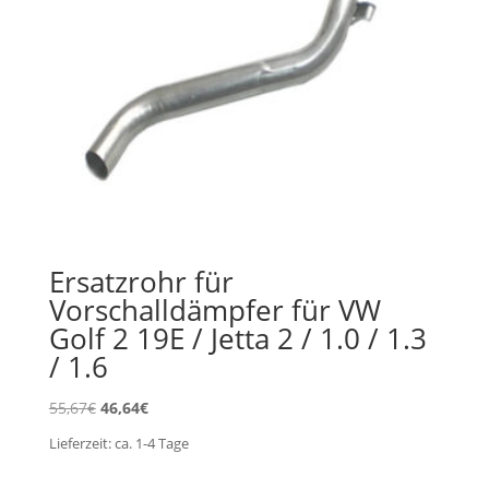
Ersatzrohr für
Vorschalldämpfer für VW
Golf 2 19E / Jetta 2 / 1.0 / 1.3
/ 1.6
Ursprünglicher
Aktueller
55,67
€
46,64
€
Preis
Preis
Lieferzeit:
ca. 1-4
Tage
war:
ist:
55,67€
46,64€.