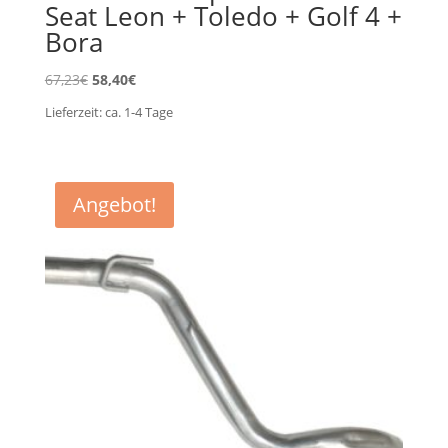
Seat Leon + Toledo + Golf 4 +
Bora
Ursprünglicher
Aktueller
67,23
€
58,40
€
Preis
Preis
Lieferzeit:
ca. 1-4
Tage
war:
ist:
67,23€
58,40€.
Angebot!