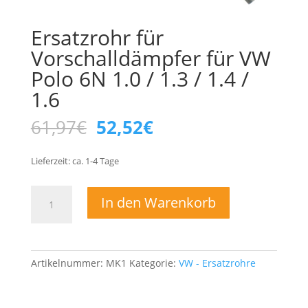
Ersatzrohr für
Vorschalldämpfer für VW
Polo 6N 1.0 / 1.3 / 1.4 /
1.6
Ursprünglicher
Aktueller
61,97
€
52,52
€
Preis
Preis
war:
ist:
Lieferzeit:
ca. 1-4
Tage
61,97€
52,52€.
Ersatzrohr
In den Warenkorb
für
Vorschalldämpfer
für
VW
Artikelnummer:
MK1
Kategorie:
VW - Ersatzrohre
Polo
6N
1.0