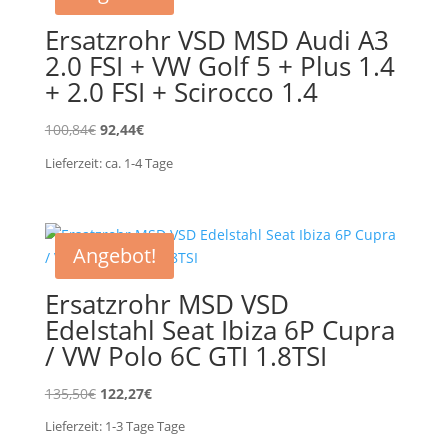
Ersatzrohr VSD MSD Audi A3
2.0 FSI + VW Golf 5 + Plus 1.4
+ 2.0 FSI + Scirocco 1.4
Ursprünglicher
Aktueller
100,84
€
92,44
€
Preis
Preis
Lieferzeit:
ca. 1-4
Tage
war:
ist:
100,84€
92,44€.
Angebot!
Ersatzrohr MSD VSD
Edelstahl Seat Ibiza 6P Cupra
/ VW Polo 6C GTI 1.8TSI
Ursprünglicher
Aktueller
135,50
€
122,27
€
Preis
Preis
Lieferzeit:
1-3 Tage
Tage
war:
ist: