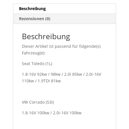
&
3
Beschreibung
+
Rezensionen (0)
Jetta
2
+
Beschreibung
Passat
Dieser Artikel ist passend für folgende(s)
35i
Fahrzeug(e):
+
Vento
Seat Toledo (1L)
&
16V
1.8-16V 92kw / 98kw / 2.0i 85kw / 2.0i-16V
+
110kw / 1.9TDI 81kw
VR6
+
Toledo
VW Corrado (53i)
Menge
1.8-16V 100kw / 2.0i-16V 100kw