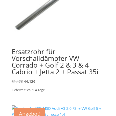
Ersatzrohr für
Vorschalldämpfer VW
Corrado + Golf 2 & 3 & 4
Cabrio + Jetta 2 + Passat 35i
Ursprünglicher
Aktueller
51,47
€
44,12
€
Preis
Preis
Lieferzeit:
ca. 1-4
Tage
war:
ist:
51,47€
44,12€.
Angebot!