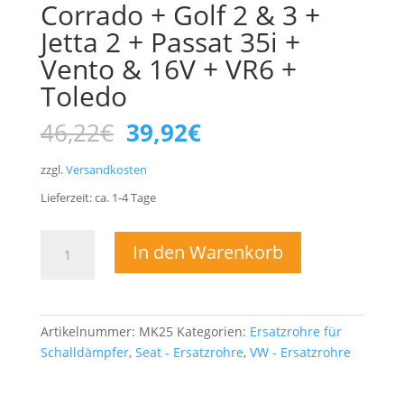
Corrado + Golf 2 & 3 +
Jetta 2 + Passat 35i +
Vento & 16V + VR6 +
Toledo
Ursprünglicher
Aktueller
46,22
€
39,92
€
Preis
Preis
war:
ist:
zzgl.
Versandkosten
46,22€
39,92€.
Lieferzeit:
ca. 1-4
Tage
Ersatzrohr
In den Warenkorb
VSD
MSD
VW
Corrado
Artikelnummer:
MK25
Kategorien:
Ersatzrohre für
+
Schalldämpfer
,
Seat - Ersatzrohre
,
VW - Ersatzrohre
Golf
2