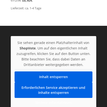
Ursprünglicher
Aktueller
67,23
€
58,40
€
Preis
Preis
Lieferzeit:
ca. 1-4
Tage
war:
ist:
67,23€
58,40€.
Sie sehen gerade einen Platzhalterinhalt von
ShopVote
. Um auf den eigentlichen Inhalt
zuzugreifen, klicken Sie auf den Button unten.
Bitte beachten Sie, dass dabei Daten an
Drittanbieter weitergegeben werden.
Inhalt entsperren
Erforderlichen Service akzeptieren und
Inhalte entsperren
Weitere Informationen