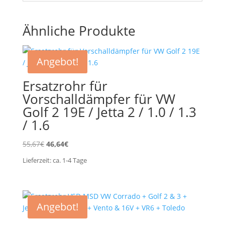
Ähnliche Produkte
Angebot!
Ersatzrohr für
Vorschalldämpfer für VW
Golf 2 19E / Jetta 2 / 1.0 / 1.3
/ 1.6
Ursprünglicher
Aktueller
55,67
€
46,64
€
Preis
Preis
Lieferzeit:
ca. 1-4
Tage
war:
ist:
55,67€
46,64€.
Angebot!