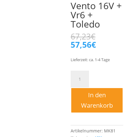
Vento 16V +
Vr6 +
Toledo
Ursprüngl
67,23
€
Preis
Aktueller
57,56
€
war:
Preis
67,23€
ist:
Lieferzeit:
ca. 1-4
Tage
57,56€.
Ersatzrohr
für
Kat
In den
Katalysator
VW
Warenkorb
Corrado
+
Golf
2
Artikelnummer:
MK81