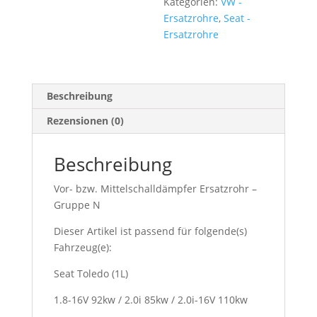
&
Kategorien:
VW -
3
Ersatzrohre
,
Seat -
+Jetta
Ersatzrohre
2
+
Passat
Beschreibung
35i
+
Rezensionen (0)
Vento
16V
Beschreibung
+
Vr6
Vor- bzw. Mittelschalldämpfer Ersatzrohr –
+
Gruppe N
Toledo
Menge
Dieser Artikel ist passend für folgende(s)
Fahrzeug(e):
Seat Toledo (1L)
1.8-16V 92kw / 2.0i 85kw / 2.0i-16V 110kw