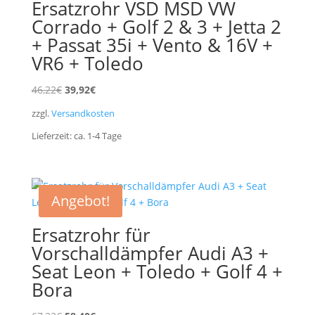
Ersatzrohr VSD MSD VW
Corrado + Golf 2 & 3 + Jetta 2
+ Passat 35i + Vento & 16V +
VR6 + Toledo
Ursprünglicher
Aktueller
46,22
€
39,92
€
Preis
Preis
zzgl.
Versandkosten
war:
ist:
Lieferzeit:
ca. 1-4
Tage
46,22€
39,92€.
Angebot!
Ersatzrohr für
Vorschalldämpfer Audi A3 +
Seat Leon + Toledo + Golf 4 +
Bora