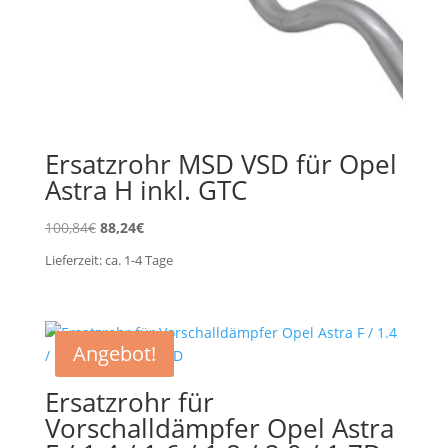
Ersatzrohr MSD VSD für Opel
Astra H inkl. GTC
Ursprünglicher
Aktueller
100,84
€
88,24
€
Preis
Preis
Lieferzeit:
ca. 1-4
Tage
war:
ist:
100,84€
88,24€.
Angebot!
Ersatzrohr für
Vorschalldämpfer Opel Astra