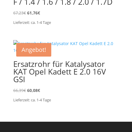
F / 1.4 / 1.6 / 1.8 / 2.0 / 1.7D
Ursprünglicher
Aktueller
67,23
€
61,76
€
Preis
Preis
Lieferzeit:
ca. 1-4
Tage
war:
ist:
67,23€
61,76€.
Angebot!
Ersatzrohr für Katalysator
KAT Opel Kadett E 2.0 16V
GSI
Ursprünglicher
Aktueller
66,39
€
60,08
€
Preis
Preis
Lieferzeit:
ca. 1-4
Tage
war:
ist:
66,39€
60,08€.