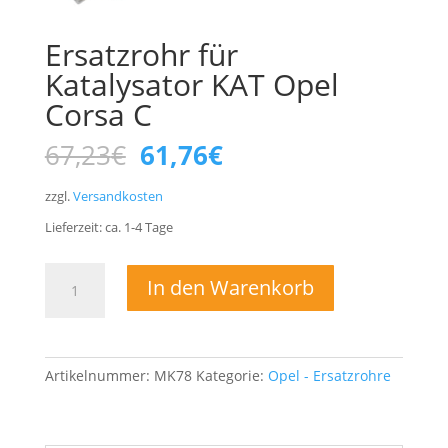
Ersatzrohr für
Katalysator KAT Opel
Corsa C
Ursprünglicher
Aktueller
67,23
€
61,76
€
Preis
Preis
war:
ist:
zzgl.
Versandkosten
67,23€
61,76€.
Lieferzeit:
ca. 1-4
Tage
Ersatzrohr
In den Warenkorb
für
Katalysator
KAT
Opel
Artikelnummer:
MK78
Kategorie:
Opel - Ersatzrohre
Corsa
C
Menge