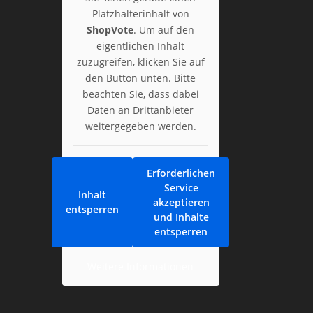
Platzhalterinhalt von
ShopVote
. Um auf den
eigentlichen Inhalt
zuzugreifen, klicken Sie auf
den Button unten. Bitte
beachten Sie, dass dabei
Daten an Drittanbieter
weitergegeben werden.
Erforderlichen
Service
Inhalt
akzeptieren
entsperren
und Inhalte
entsperren
Weitere Informationen