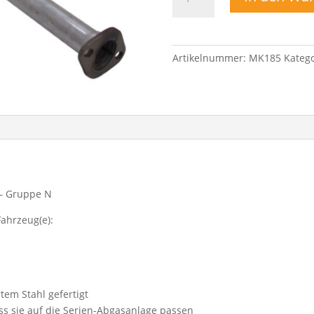
für
Vorschalldämpfer
Ersatzrohr
für
Artikelnummer:
MK185
Katego
Mini
Cooper
R50
/
R52
/
R53
Menge
 – Gruppe N
Fahrzeug(e):
tem Stahl gefertigt
ass sie auf die Serien-Abgasanlage passen