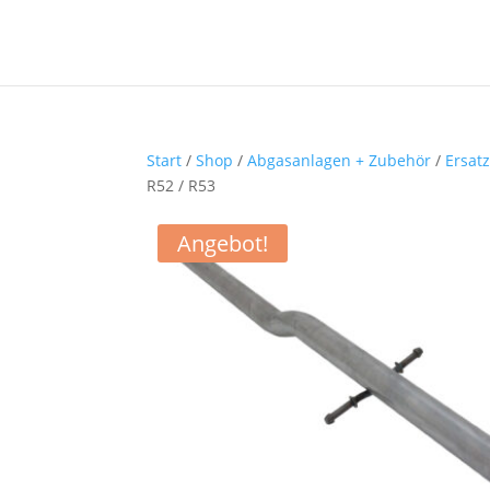
Start
/
Shop
/
Abgasanlagen + Zubehör
/
Ersat
R52 / R53
Angebot!