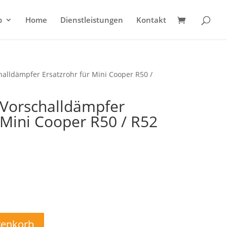
p
Home
Dienstleistungen
Kontakt
challdämpfer Ersatzrohr für Mini Cooper R50 /
 Vorschalldämpfer
 Mini Cooper R50 / R52
licher
tueller
eis
t:
,39€.
renkorb