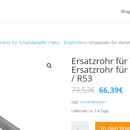
Sho
zrohre für Schalldämpfer
/
Mini - Ersatzrohre
/ Ersatzrohr für Vors
Ersatzrohr für
Ersatzrohr für
/ R53
Ursprüng
Ak
73,53
€
66,39
€
Preis
Pr
war:
is
zzgl.
Versandkosten
73,53€
66
Lieferzeit:
ca. 1-4
Tage
Ersatzrohr
In den Wa