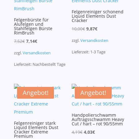
Felgenreiniger schonend
Liquid Elements Dust
Felgenbürste für
Cracker
Alufelgen und
Stahlfelgen Bürste
Ursprünglicher
Aktueller
10,00
€
9,87
€
RimBrush
Preis
Preis
zzgl.
Versandkosten
Ursprünglicher
Aktueller
7,52
€
7,14
€
war:
ist:
Preis
Preis
Lieferzeit:
1-3
Tage
10,00€
9,87€.
zzgl.
Versandkosten
war:
ist:
Lieferzeit:
Nachbestellt
Tage
7,52€
7,14€.
Angebot!
Angebot!
Handpolierschwamm
Auftragsschwamm Heavy
Felgenreiniger stark
Cut / hart – rot 90/55mm
Liquid Elements Dust
Cracker Extreme
Ursprünglicher
Aktueller
4,19
€
4,03
€
Premium