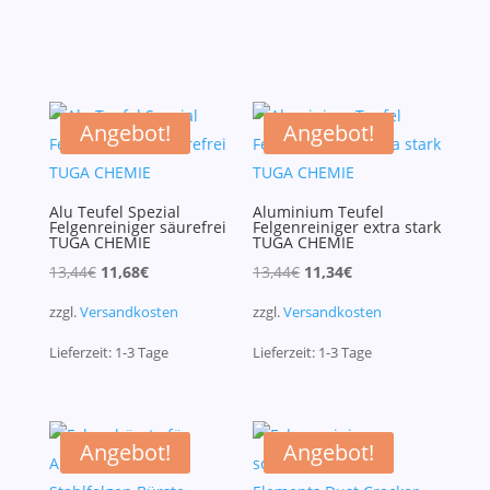
Angebot!
Angebot!
Alu Teufel Spezial
Aluminium Teufel
Felgenreiniger säurefrei
Felgenreiniger extra stark
TUGA CHEMIE
TUGA CHEMIE
Ursprünglicher
Aktueller
Ursprünglicher
Aktueller
13,44
€
11,68
€
13,44
€
11,34
€
Preis
Preis
Preis
Preis
zzgl.
Versandkosten
zzgl.
Versandkosten
war:
ist:
war:
ist:
Lieferzeit:
1-3
Tage
Lieferzeit:
1-3
Tage
13,44€
11,68€.
13,44€
11,34€.
Angebot!
Angebot!