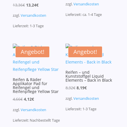
Preis
Preis
zzgl.
Versandkosten
Ursprünglicher
Aktueller
13,36
€
13,24
€
war:
ist:
Preis
Preis
Lieferzeit:
ca. 1-4
Tage
4,19€
4,03€.
zzgl.
Versandkosten
war:
ist:
Lieferzeit:
1-3
Tage
13,36€
13,24€.
Angebot!
Angebot!
Reifen – und
Kunststoffgel Liquid
Reifen & Räder
Elements – Back in Black
Applikator Pad für
Reifengel und
Ursprünglicher
Aktueller
8,32
€
8,19
€
Reifenpflege Yellow Star
Preis
Preis
zzgl.
Versandkosten
Ursprünglicher
Aktueller
4,66
€
4,12
€
war:
ist:
Preis
Preis
Lieferzeit:
1-3
Tage
8,32€
8,19€.
zzgl.
Versandkosten
war:
ist:
Lieferzeit:
Nachbestellt
Tage
4,66€
4,12€.