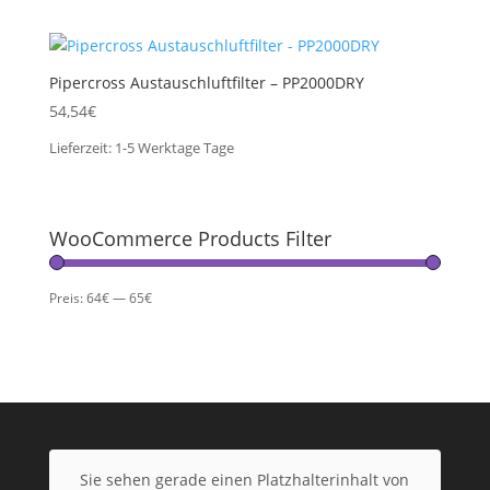
Pipercross Austauschluftfilter – PP2000DRY
54,54
€
Lieferzeit:
1-5 Werktage
Tage
WooCommerce Products Filter
Preis:
64€
—
65€
Sie sehen gerade einen Platzhalterinhalt von