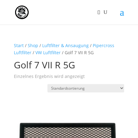
Start
/
Shop
/
Luftfilter & Ansaugung
/
Pipercross
Luftfilter
/
VW Luftfilter
/ Golf 7 VII R 5G
Golf 7 VII R 5G
Einzelnes Ergebnis wird angezeigt