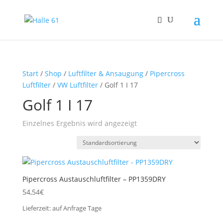
Start
/
Shop
/
Luftfilter & Ansaugung
/
Pipercross
Luftfilter
/
VW Luftfilter
/ Golf 1 I 17
Golf 1 I 17
Einzelnes Ergebnis wird angezeigt
Pipercross Austauschluftfilter – PP1359DRY
54,54
€
Lieferzeit:
auf Anfrage
Tage