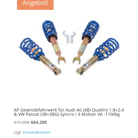
Angebot!
AP Gewindefahrwerk für Audi A6 (4B) Quattro 1.8+2.4
& VW Passat (3B+3BG) Syncro / 4 Motion VA -1100kg
Ursprünglicher
Aktueller
616,00
€
604,20
€
Preis
Preis
zzgl.
Versandkosten
war:
ist: