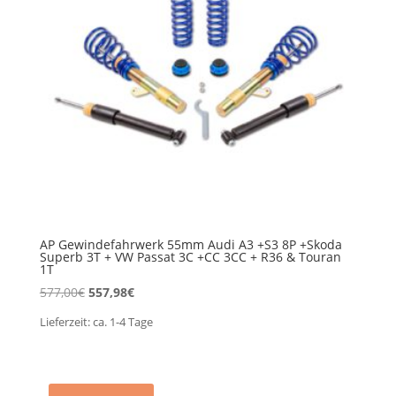
AP Gewindefahrwerk 55mm Audi A3 +S3 8P +Skoda
Superb 3T + VW Passat 3C +CC 3CC + R36 & Touran
1T
Ursprünglicher
Aktueller
577,00
€
557,98
€
Preis
Preis
Lieferzeit:
ca. 1-4
Tage
war:
ist:
577,00€
557,98€.