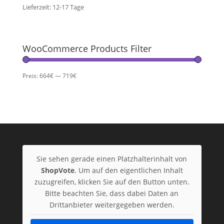
Lieferzeit:
12-17
Tage
616,00€
604,20€.
WooCommerce Products Filter
Preis:
664€
—
719€
Sie sehen gerade einen Platzhalterinhalt von
ShopVote
. Um auf den eigentlichen Inhalt
zuzugreifen, klicken Sie auf den Button unten.
Bitte beachten Sie, dass dabei Daten an
Drittanbieter weitergegeben werden.