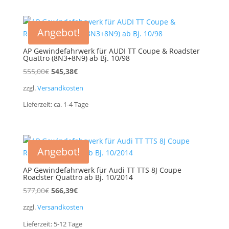
Angebot!
AP Gewindefahrwerk für AUDI TT Coupe & Roadster
Quattro (8N3+8N9) ab Bj. 10/98
Ursprünglicher
Aktueller
555,00
€
545,38
€
Preis
Preis
zzgl.
Versandkosten
war:
ist:
Lieferzeit:
ca. 1-4
Tage
555,00€
545,38€.
Angebot!
AP Gewindefahrwerk für Audi TT TTS 8J Coupe
Roadster Quattro ab Bj. 10/2014
Ursprünglicher
Aktueller
577,00
€
566,39
€
Preis
Preis
zzgl.
Versandkosten
war:
ist:
Lieferzeit:
5-12
Tage
577,00€
566,39€.