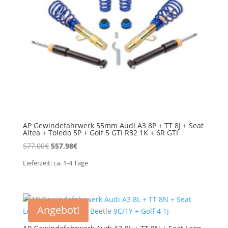
AP Gewindefahrwerk 55mm Audi A3 8P + TT 8J + Seat
Altea + Toledo 5P + Golf 5 GTI R32 1K + 6R GTI
Ursprünglicher
Aktueller
577,00
€
557,98
€
Preis
Preis
Lieferzeit:
ca. 1-4
Tage
war:
ist:
577,00€
557,98€.
Angebot!