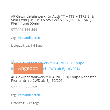
AP Gewindefahrwerk für Audi TT + TTS + TTRS 8J &
Seat Leon (1P+1P1) & VW Golf 5 + 6 (1K+1K1+5K1) –
Klemmung 55mm
Ursprünglicher
Aktueller
577,00
€
566,39
€
Preis
Preis
zzgl.
Versandkosten
war:
ist:
Lieferzeit:
ca. 1-4
Tage
577,00€
566,39€.
Angebot!
AP Gewindefahrwerk für Audi TT 8J Coupe Roadster
Frontantrieb 2WD ab Bj. 10/2014
Ursprünglicher
Aktueller
577,00
€
566,39
€
Preis
Preis
zzgl.
Versandkosten
war:
ist:
Lieferzeit:
5-12
Tage
577,00€
566,39€.