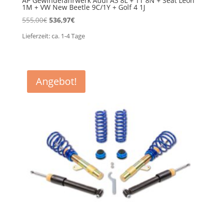
AP Gewindefahrwerk Audi A3 8L + TT 8N + Seat Leon
1M + VW New Beetle 9C/1Y + Golf 4 1J
Ursprünglicher
Aktueller
555,00
€
536,97
€
Preis
Preis
Lieferzeit:
ca. 1-4
Tage
war:
ist:
555,00€
536,97€.
Angebot!