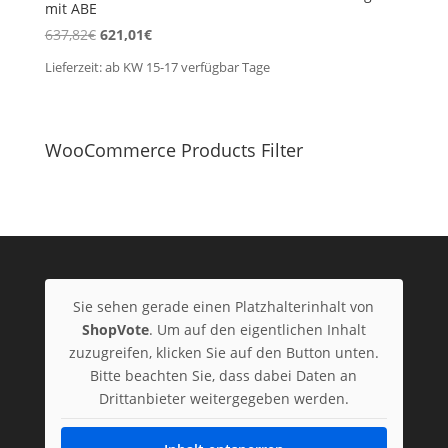
mit ABE
Ursprünglicher
Aktueller
637,82
€
621,01
€
Preis
Preis
Lieferzeit:
ab KW 15-17 verfügbar
Tage
war:
ist:
637,82€
621,01€.
WooCommerce Products Filter
Sie sehen gerade einen Platzhalterinhalt von
ShopVote
. Um auf den eigentlichen Inhalt
zuzugreifen, klicken Sie auf den Button unten.
Bitte beachten Sie, dass dabei Daten an
Drittanbieter weitergegeben werden.